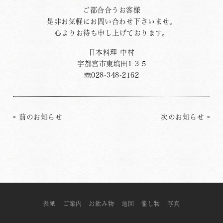
ご都合合うお客様
是非お気軽にお問い合わせ下さいませ。
心よりお待ち申し上げております。
日本料理 中村
宇都宮市東塙田1-3-5
☏028-348-2162
«
前のお知らせ
次のお知らせ
»
表紙
ご案内
お飲み物
地図
催し物
写真