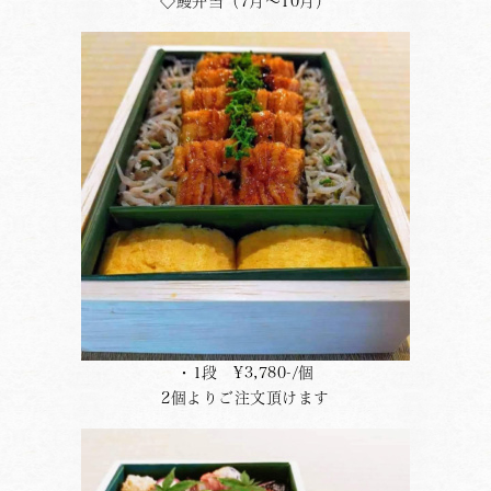
◇鰻弁当（7月〜10月）
・1段 ¥3,780-/個
2個よりご注文頂けます