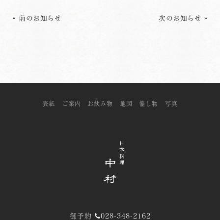
«
前のお知らせ
次のお知らせ
»
表紙
ご案内
お飲み物
地図
催し物
写真
御予約
028-348-2162