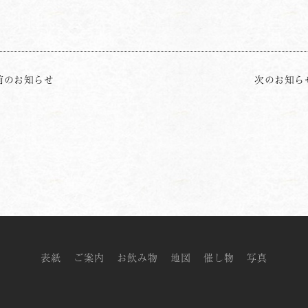
前のお知らせ
次のお知ら
表紙
ご案内
お飲み物
地図
催し物
写真