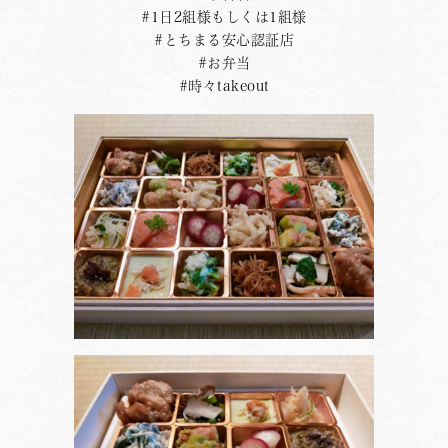
#1日2組様もしくは1組様
#とちまる安心認証店
#お弁当
#時々takeout