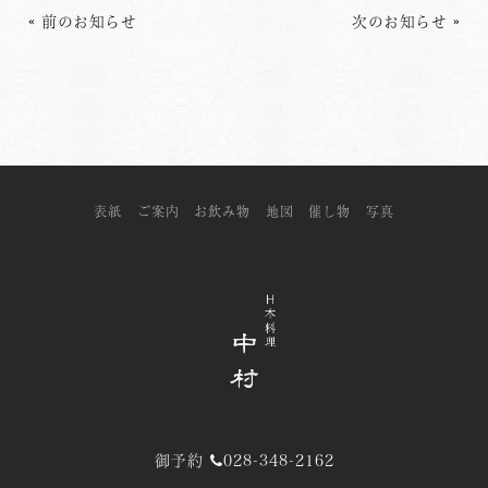
«
前のお知らせ
次のお知らせ
»
表紙
ご案内
お飲み物
地図
催し物
写真
御予約
028-348-2162