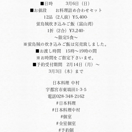
■日時 3月6日（日）
■お値段 お料理詰め合わせセット
12品（2人前）¥5,400-
蛍烏賊炊き込みご飯（富山湾）
1折（2合）¥3,240-
〜限定5食〜
※蛍烏賊の炊き込みご飯は完売致しました。
■お渡し時間 15時〜19時の間
※お時間をご指定下さいませ。
■予約受付期間 2月14日（月）〜
3月3日（木）まで
日本料理 中村
宇都宮市東塙田1-3-5
電話028-348-2162
#日本料理
#日本料理中村
#個室
#全室個室
#予約制