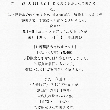
先日 2月10.11日と2日目間に渡り販売させて頂きまし
た。
お料理詰め合わせセットのtakeout商品 皆様より大変ご好
評頂きまして誠に有り難うございました。
次回は
5月か6月頃に〜と予定しておりましたが
来月【3月6日（日）】 早速再び
《お料理詰め合わせセット》
12品（2人前）¥5,400-
ご予約販売をさせて頂く事といたしました。
※写真は前回のものです。
御献立は後日ご案内させて頂きます。
また 今回は
〈５食限定〉ではございますが、
富山湾（3月1日解禁）
蛍烏賊の炊き込みご飯
1折¥3,240-（2合）
もご用意させて頂きます。