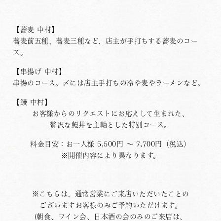
【蕎麦 中村】
蕎麦前五種、蕎麦三種など、店主が手打ちする蕎麦のコー
ス。
【串揚げ 中村】
串揚のコース。〆には店主手打ちの冷や麦やラーメンなど。
【鰻 中村】
お客様からのリクエストにお応えして生まれた、
贅沢な鰻丼を主軸とした特別コース。
​料金目安：お一人様 5,500円 〜 7,700円（税込）
※開催内容により異なります。
​※こちらは、通常営業にご来店いただいたことの
ございますお客様のみご予約いただけます。
(朝食、ワイン会、日本酒の会のみのご来店は、