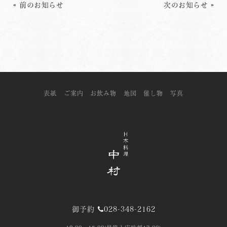
«
前のお知らせ
次のお知らせ
»
表紙
ご案内
お飲み物
地図
催し物
写真
御予約
028-348-2162